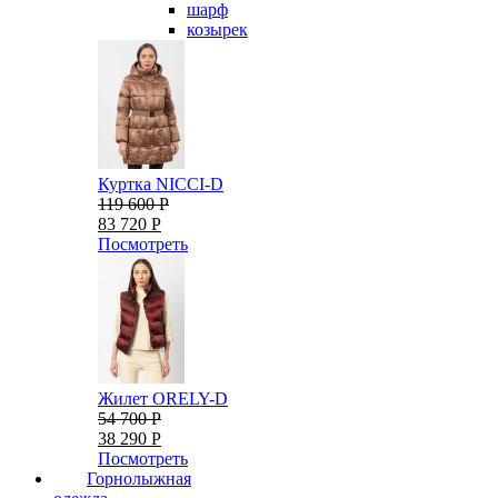
шарф
козырек
Куртка NICCI-D
119 600 Р
83 720 Р
Посмотреть
Жилет ORELY-D
54 700 Р
38 290 Р
Посмотреть
Горнолыжная