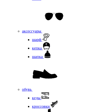
аксессуары
шарф
кепка
шапка
обувь
кеды
кроссовки