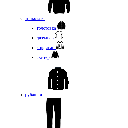
трикотаж
толстовка
джемпер
кардиган
свитер
рубашки