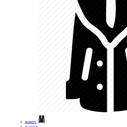
жакет
платья