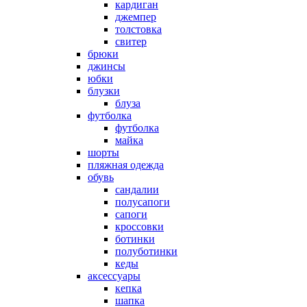
кардиган
джемпер
толстовка
свитер
брюки
джинсы
юбки
блузки
блуза
футболка
футболка
майка
шорты
пляжная одежда
oбувь
сандалии
полусапоги
сапоги
кроссовки
ботинки
полуботинки
кеды
аксессуары
кепка
шапка