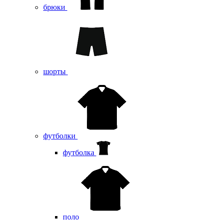
брюки
шорты
футболки
футболка
поло