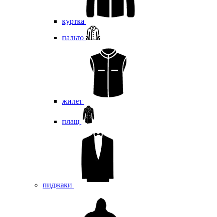
куртка
пальто
жилет
плащ
пиджаки