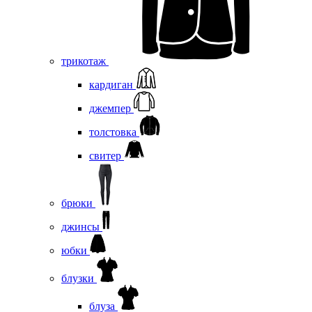
трикотаж
кардиган
джемпер
толстовка
свитер
брюки
джинсы
юбки
блузки
блуза