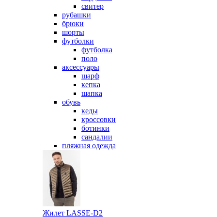
свитер
рубашки
брюки
шорты
футболки
футболка
поло
аксессуары
шарф
кепка
шапка
обувь
кеды
кроссовки
ботинки
сандалии
пляжная одежда
Жилет LASSE-D2