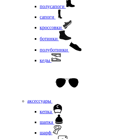
полусапоги
сапоги
кроссовки
ботинки
полуботинки
кеды
аксессуары
кепка
шапка
шарф