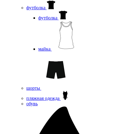
футболка
футболка
майка
шорты
пляжная одежда
oбувь