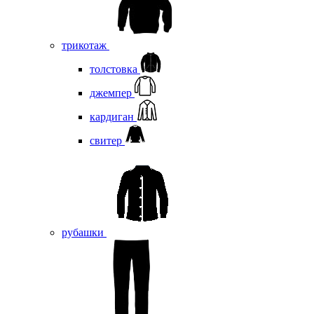
трикотаж
толстовка
джемпер
кардиган
свитер
рубашки