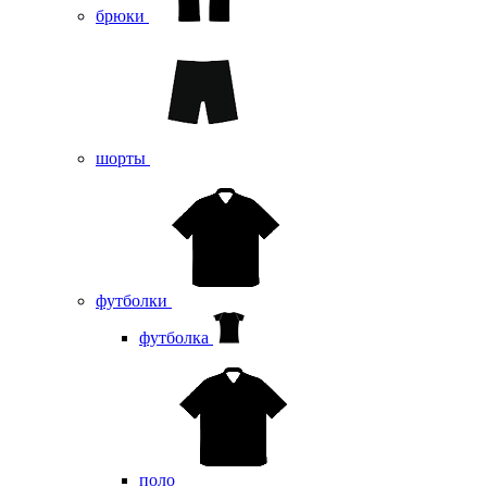
брюки
шорты
футболки
футболка
поло