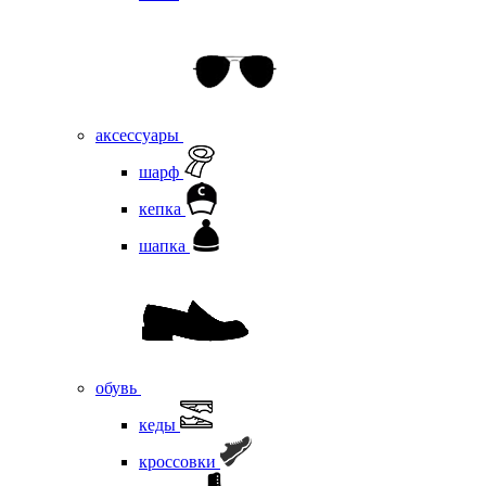
аксессуары
шарф
кепка
шапка
обувь
кеды
кроссовки