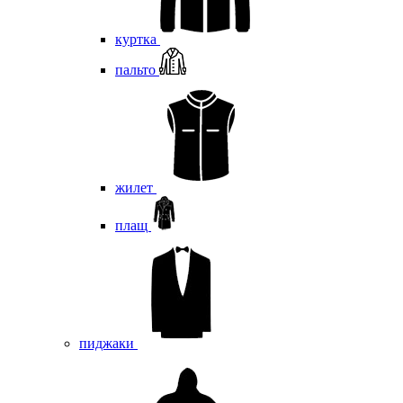
куртка
пальто
жилет
плащ
пиджаки