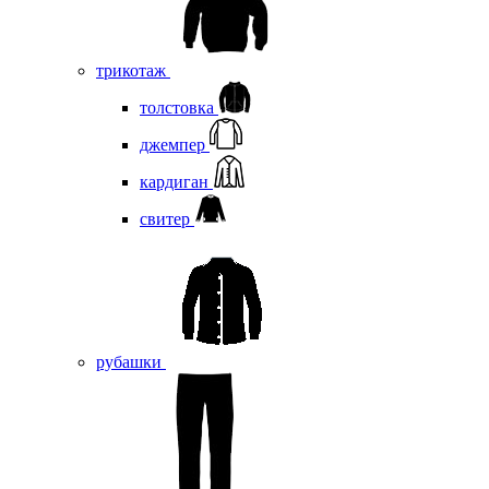
трикотаж
толстовка
джемпер
кардиган
свитер
рубашки