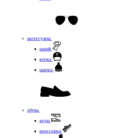
аксессуары
шарф
кепка
шапка
обувь
кеды
кроссовки