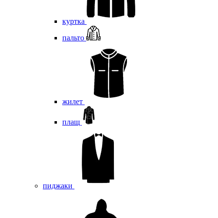
куртка
пальто
жилет
плащ
пиджаки