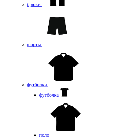
брюки
шорты
футболки
футболка
поло