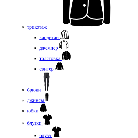
трикотаж
кардиган
джемпер
толстовка
свитер
брюки
джинсы
юбки
блузки
блуза