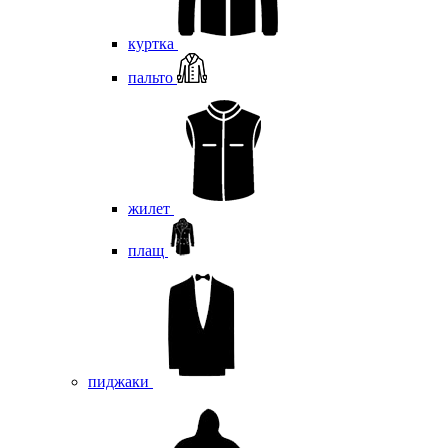
куртка
пальто
жилет
плащ
пиджаки