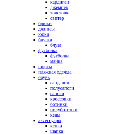
кардиган
джемпер
толстовка
свитер
брюки
джинсы
юбки
блузки
блуза
футболка
футболка
майка
шорты
пляжная одежда
oбувь
сандалии
полусапоги
сапоги
кроссовки
ботинки
полуботинки
кеды
аксессуары
кепка
шапка