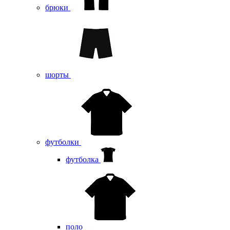
брюки
шорты
футболки
футболка
поло