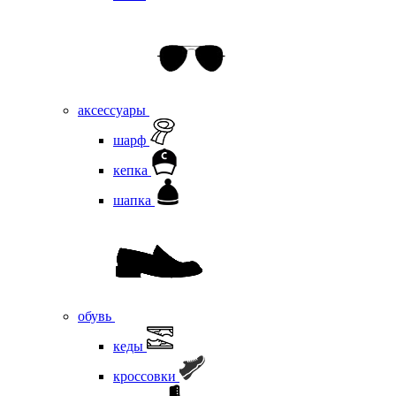
аксессуары
шарф
кепка
шапка
обувь
кеды
кроссовки