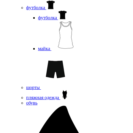
футболка
футболка
майка
шорты
пляжная одежда
oбувь