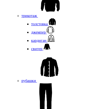
трикотаж
толстовка
джемпер
кардиган
свитер
рубашки