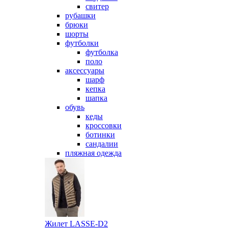
свитер
рубашки
брюки
шорты
футболки
футболка
поло
аксессуары
шарф
кепка
шапка
обувь
кеды
кроссовки
ботинки
сандалии
пляжная одежда
Жилет LASSE-D2