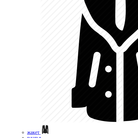
жакет
платья