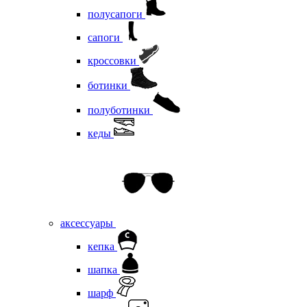
полусапоги
сапоги
кроссовки
ботинки
полуботинки
кеды
аксессуары
кепка
шапка
шарф