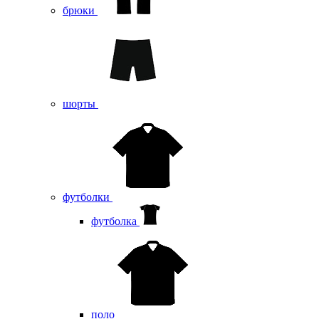
брюки
шорты
футболки
футболка
поло