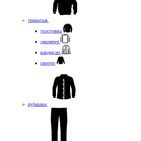
трикотаж
толстовка
джемпер
кардиган
свитер
рубашки