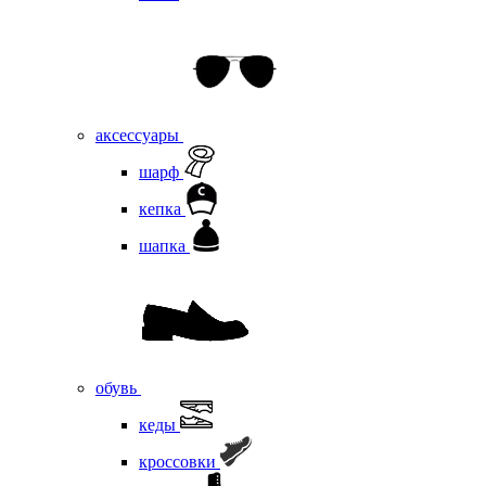
аксессуары
шарф
кепка
шапка
обувь
кеды
кроссовки