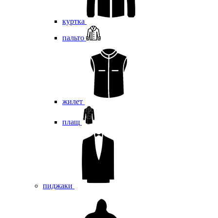
куртка
пальто
жилет
плащ
пиджаки