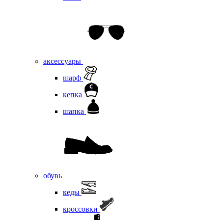
аксессуары
шарф
кепка
шапка
обувь
кеды
кроссовки