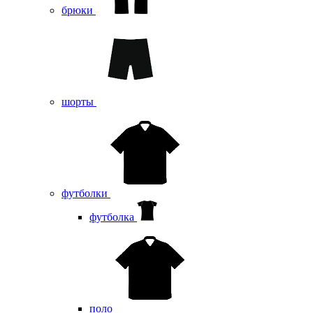
брюки
шорты
футболки
футболка
поло