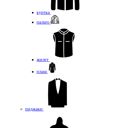
куртка
пальто
жилет
плащ
пиджаки