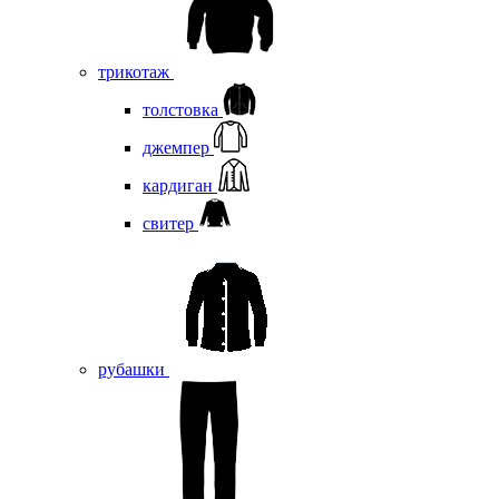
трикотаж
толстовка
джемпер
кардиган
свитер
рубашки