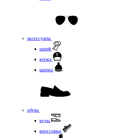
аксессуары
шарф
кепка
шапка
обувь
кеды
кроссовки