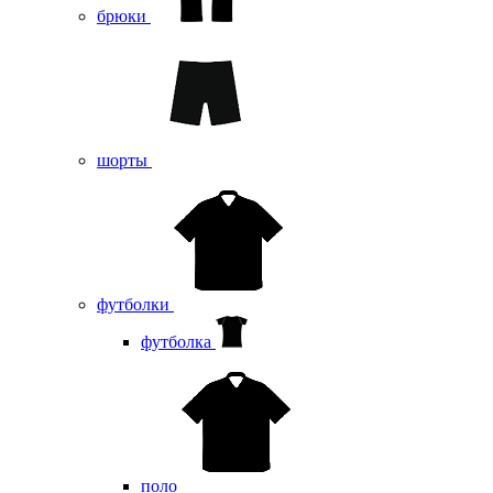
брюки
шорты
футболки
футболка
поло