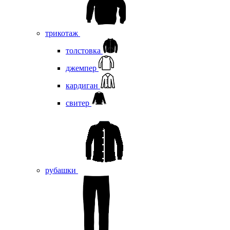
трикотаж
толстовка
джемпер
кардиган
свитер
рубашки