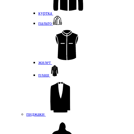
куртка
пальто
жилет
плащ
пиджаки