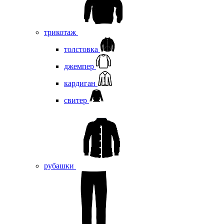
трикотаж
толстовка
джемпер
кардиган
свитер
рубашки