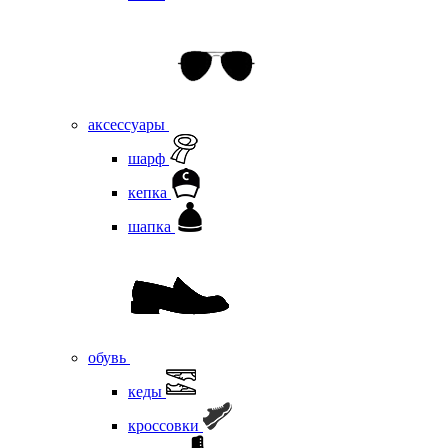
аксессуары
шарф
кепка
шапка
обувь
кеды
кроссовки