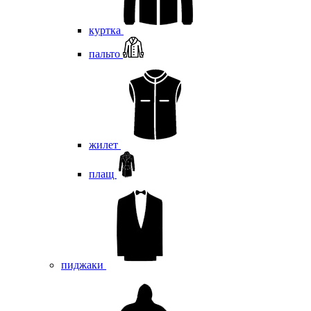
куртка
пальто
жилет
плащ
пиджаки