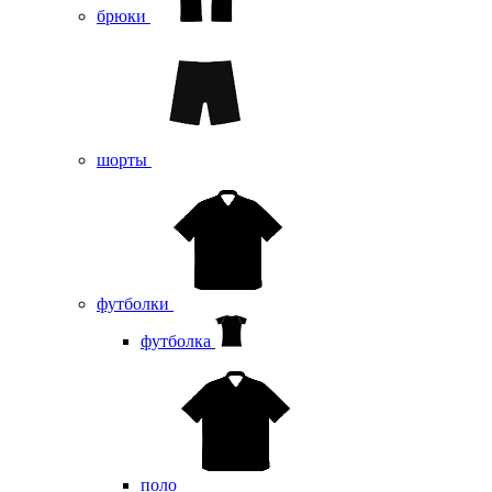
брюки
шорты
футболки
футболка
поло