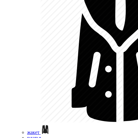
жакет
платья