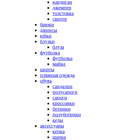
кардиган
джемпер
толстовка
свитер
брюки
джинсы
юбки
блузки
блуза
футболка
футболка
майка
шорты
пляжная одежда
oбувь
сандалии
полусапоги
сапоги
кроссовки
ботинки
полуботинки
кеды
аксессуары
кепка
шапка