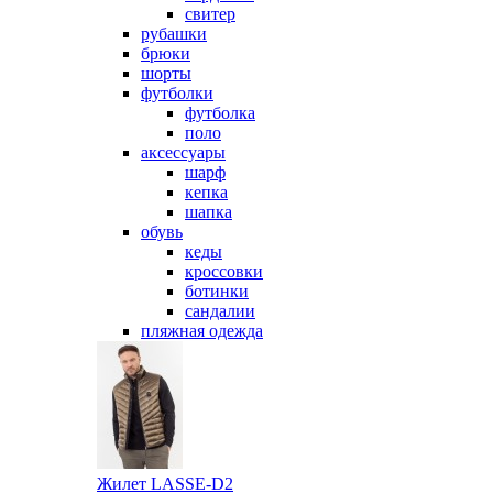
свитер
рубашки
брюки
шорты
футболки
футболка
поло
аксессуары
шарф
кепка
шапка
обувь
кеды
кроссовки
ботинки
сандалии
пляжная одежда
Жилет LASSE-D2