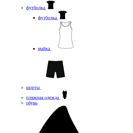
футболка
футболка
майка
шорты
пляжная одежда
oбувь