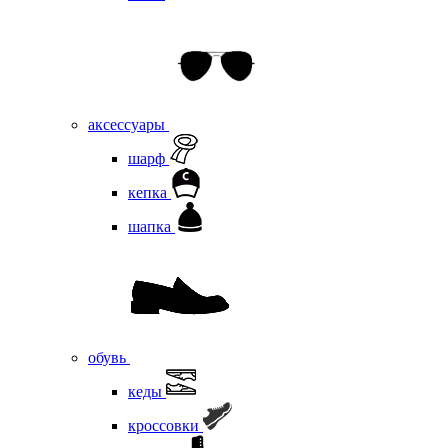
аксессуары
шарф
кепка
шапка
обувь
кеды
кроссовки