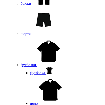
брюки
шорты
футболки
футболка
поло