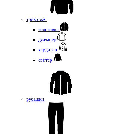
трикотаж
толстовка
джемпер
кардиган
свитер
рубашки