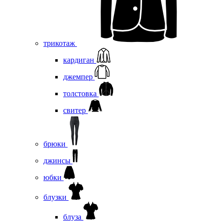
трикотаж
кардиган
джемпер
толстовка
свитер
брюки
джинсы
юбки
блузки
блуза