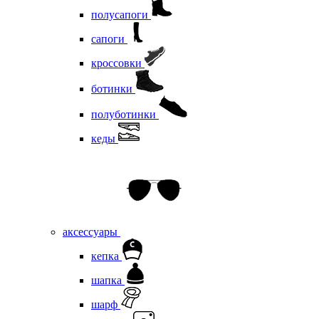
полусапоги
сапоги
кроссовки
ботинки
полуботинки
кеды
аксессуары
кепка
шапка
шарф