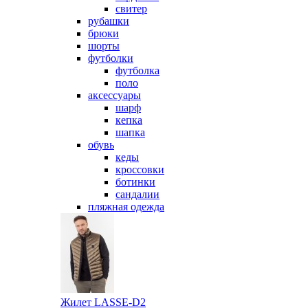
свитер
рубашки
брюки
шорты
футболки
футболка
поло
аксессуары
шарф
кепка
шапка
обувь
кеды
кроссовки
ботинки
сандалии
пляжная одежда
Жилет LASSE-D2