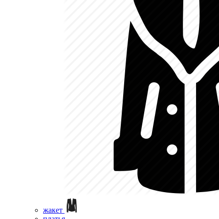
жакет
платья