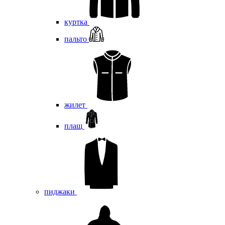
куртка
пальто
жилет
плащ
пиджаки