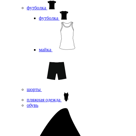
футболка
футболка
майка
шорты
пляжная одежда
oбувь