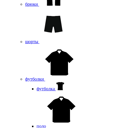
брюки
шорты
футболки
футболка
поло