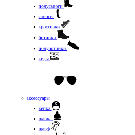
полусапоги
сапоги
кроссовки
ботинки
полуботинки
кеды
аксессуары
кепка
шапка
шарф