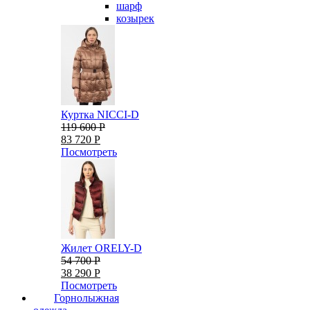
шарф
козырек
Куртка NICCI-D
119 600 Р
83 720 Р
Посмотреть
Жилет ORELY-D
54 700 Р
38 290 Р
Посмотреть
Горнолыжная