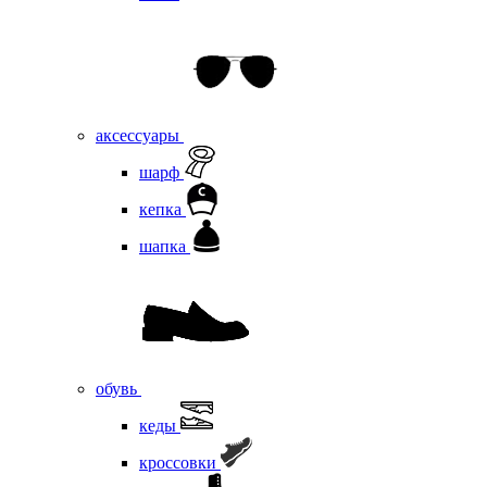
аксессуары
шарф
кепка
шапка
обувь
кеды
кроссовки