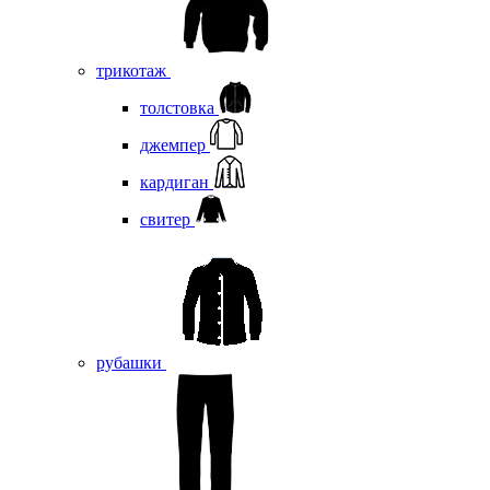
трикотаж
толстовка
джемпер
кардиган
свитер
рубашки