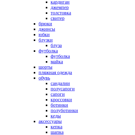
кардиган
джемпер
толстовка
свитер
брюки
джинсы
юбки
блузки
блуза
футболка
футболка
майка
шорты
пляжная одежда
oбувь
сандалии
полусапоги
сапоги
кроссовки
ботинки
полуботинки
кеды
аксессуары
кепка
шапка