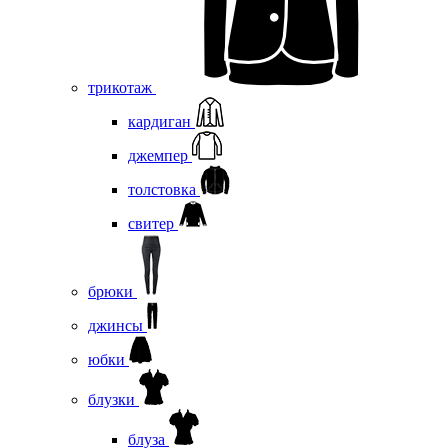
трикотаж
кардиган
джемпер
толстовка
свитер
брюки
джинсы
юбки
блузки
блуза