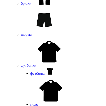
брюки
шорты
футболки
футболка
поло