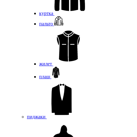
куртка
пальто
жилет
плащ
пиджаки