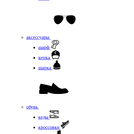
аксессуары
шарф
кепка
шапка
обувь
кеды
кроссовки