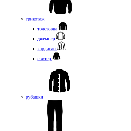
трикотаж
толстовка
джемпер
кардиган
свитер
рубашки