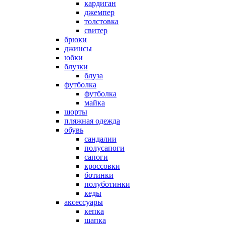
кардиган
джемпер
толстовка
свитер
брюки
джинсы
юбки
блузки
блуза
футболка
футболка
майка
шорты
пляжная одежда
oбувь
сандалии
полусапоги
сапоги
кроссовки
ботинки
полуботинки
кеды
аксессуары
кепка
шапка