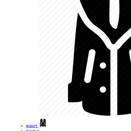
жакет
платья