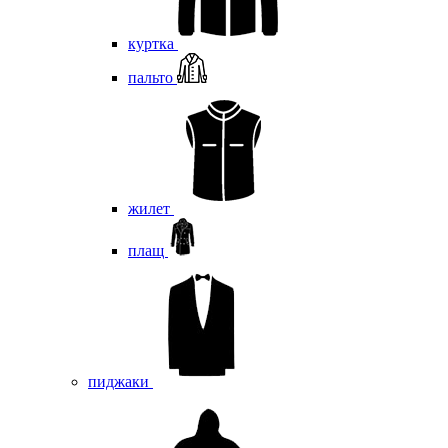
куртка
пальто
жилет
плащ
пиджаки