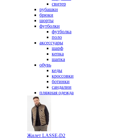
свитер
рубашки
брюки
шорты
футболки
футболка
поло
аксессуары
шарф
кепка
шапка
обувь
кеды
кроссовки
ботинки
сандалии
пляжная одежда
Жилет LASSE-D2