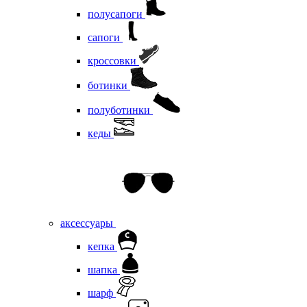
полусапоги
сапоги
кроссовки
ботинки
полуботинки
кеды
аксессуары
кепка
шапка
шарф