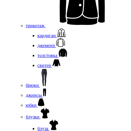
трикотаж
кардиган
джемпер
толстовка
свитер
брюки
джинсы
юбки
блузки
блуза