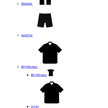
брюки
шорты
футболки
футболка
поло