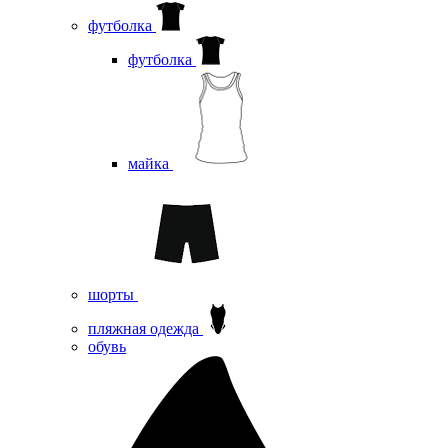
футболка
футболка
майка
шорты
пляжная одежда
oбувь