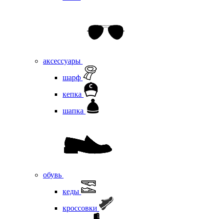
аксессуары
шарф
кепка
шапка
обувь
кеды
кроссовки