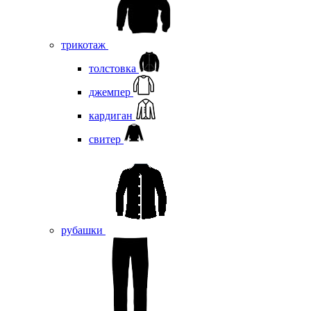
трикотаж
толстовка
джемпер
кардиган
свитер
рубашки