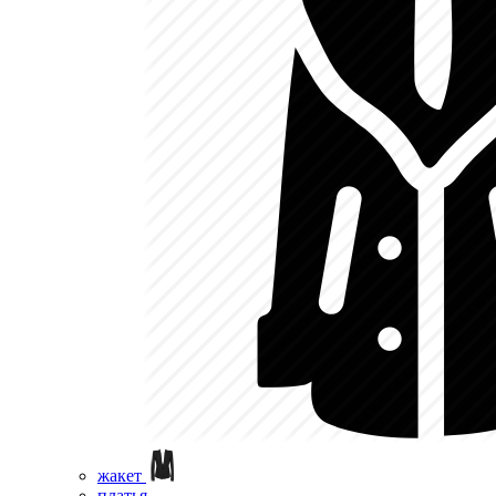
жакет
платья