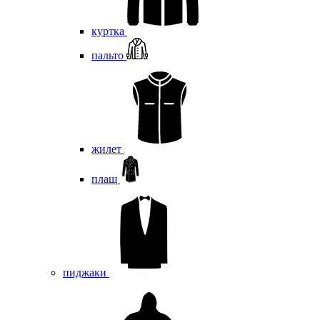
куртка
пальто
жилет
плащ
пиджаки