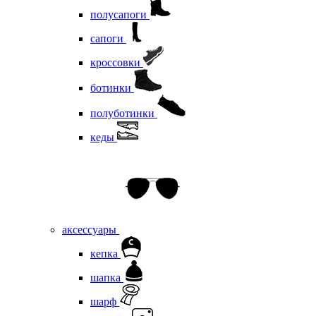
полусапоги
сапоги
кроссовки
ботинки
полуботинки
кеды
аксессуары
кепка
шапка
шарф