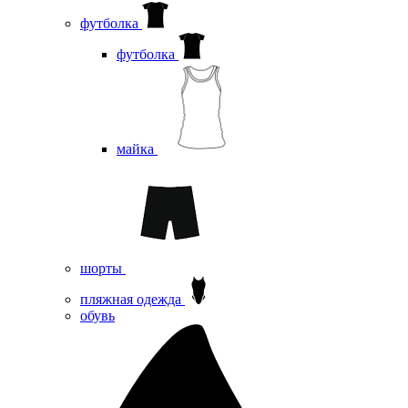
футболка
футболка
майка
шорты
пляжная одежда
oбувь