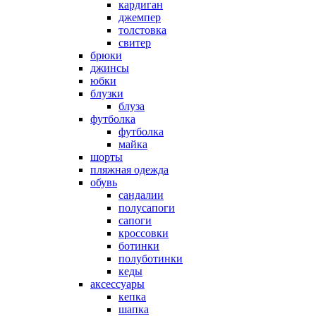
кардиган
джемпер
толстовка
свитер
брюки
джинсы
юбки
блузки
блуза
футболка
футболка
майка
шорты
пляжная одежда
oбувь
сандалии
полусапоги
сапоги
кроссовки
ботинки
полуботинки
кеды
аксессуары
кепка
шапка