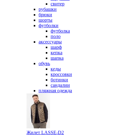
свитер
рубашки
брюки
шорты
футболки
футболка
поло
аксессуары
шарф
кепка
шапка
обувь
кеды
кроссовки
ботинки
сандалии
пляжная одежда
Жилет LASSE-D2