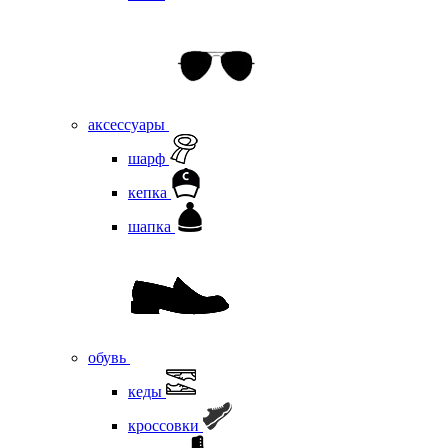
аксессуары
шарф
кепка
шапка
обувь
кеды
кроссовки