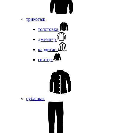
трикотаж
толстовка
джемпер
кардиган
свитер
рубашки