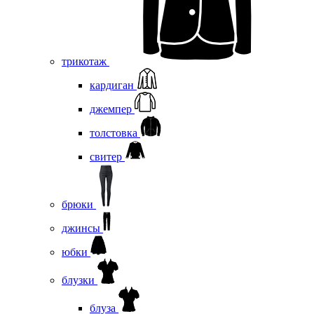
трикотаж
кардиган
джемпер
толстовка
свитер
брюки
джинсы
юбки
блузки
блуза