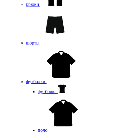
брюки
шорты
футболки
футболка
поло