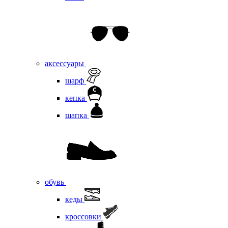
аксессуары
шарф
кепка
шапка
обувь
кеды
кроссовки