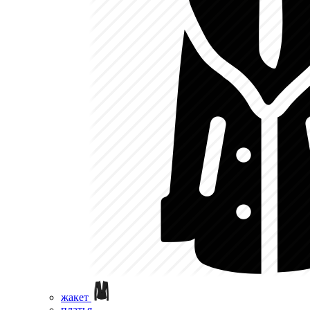
жакет
платья