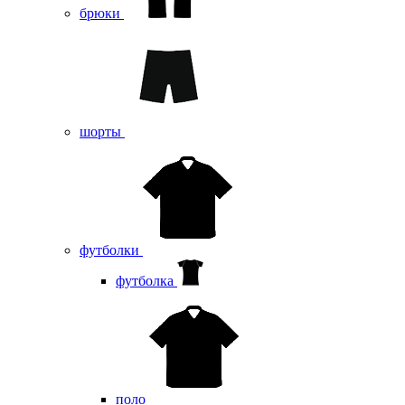
брюки
шорты
футболки
футболка
поло