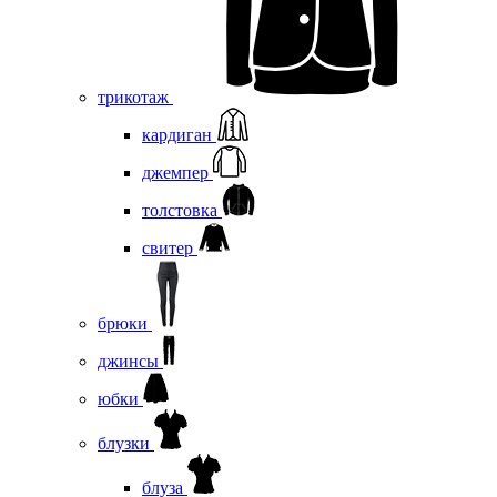
трикотаж
кардиган
джемпер
толстовка
свитер
брюки
джинсы
юбки
блузки
блуза