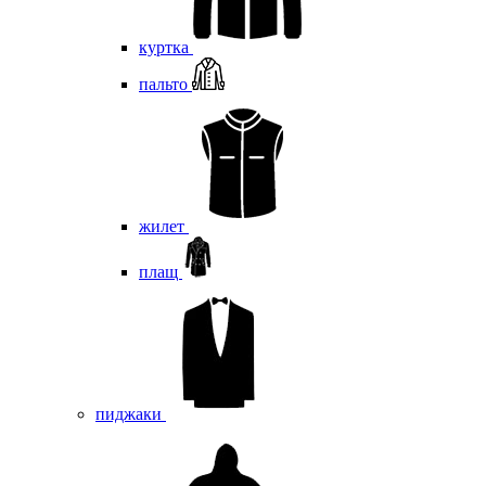
куртка
пальто
жилет
плащ
пиджаки