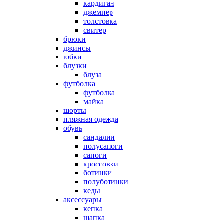
кардиган
джемпер
толстовка
свитер
брюки
джинсы
юбки
блузки
блуза
футболка
футболка
майка
шорты
пляжная одежда
oбувь
сандалии
полусапоги
сапоги
кроссовки
ботинки
полуботинки
кеды
аксессуары
кепка
шапка