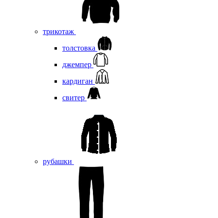
трикотаж
толстовка
джемпер
кардиган
свитер
рубашки