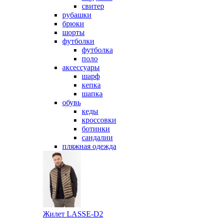
свитер
рубашки
брюки
шорты
футболки
футболка
поло
аксессуары
шарф
кепка
шапка
обувь
кеды
кроссовки
ботинки
сандалии
пляжная одежда
Жилет LASSE-D2