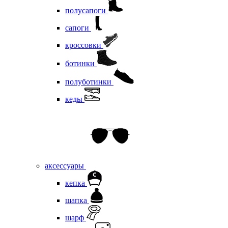
полусапоги
сапоги
кроссовки
ботинки
полуботинки
кеды
аксессуары
кепка
шапка
шарф