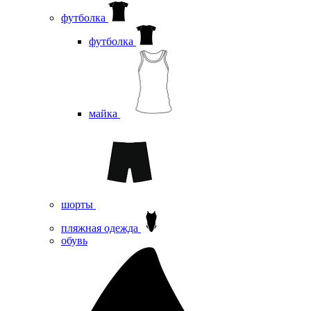
футболка
футболка
майка
шорты
пляжная одежда
oбувь