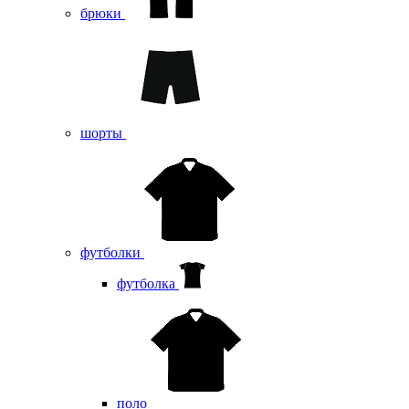
брюки
шорты
футболки
футболка
поло