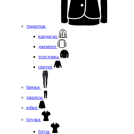
трикотаж
кардиган
джемпер
толстовка
свитер
брюки
джинсы
юбки
блузки
блуза