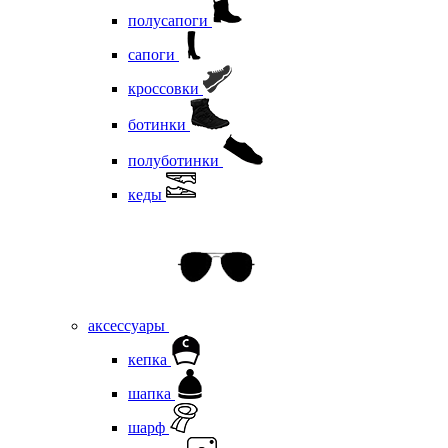
полусапоги
сапоги
кроссовки
ботинки
полуботинки
кеды
аксессуары
кепка
шапка
шарф