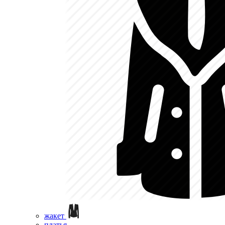
жакет
платья