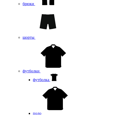
брюки
шорты
футболки
футболка
поло