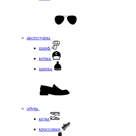
аксессуары
шарф
кепка
шапка
обувь
кеды
кроссовки