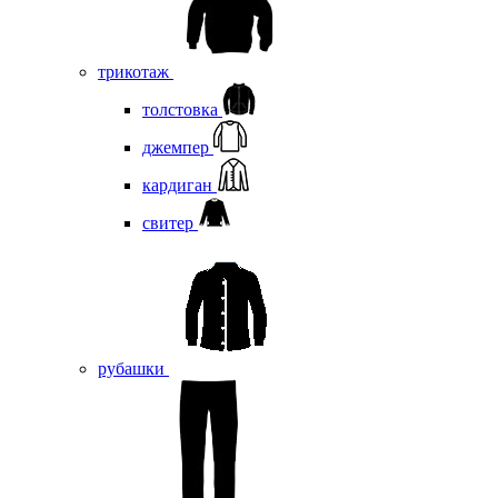
трикотаж
толстовка
джемпер
кардиган
свитер
рубашки