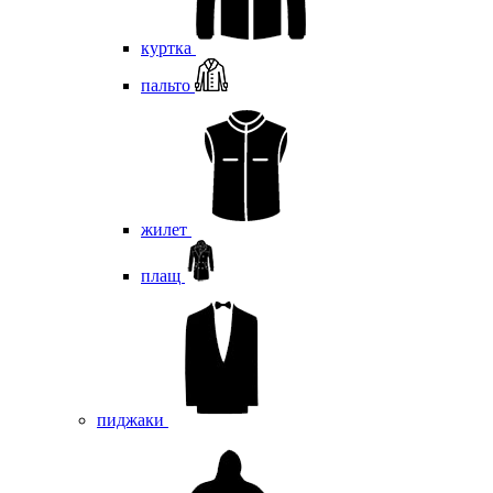
куртка
пальто
жилет
плащ
пиджаки