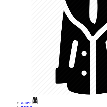
жакет
платья