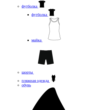
футболка
футболка
майка
шорты
пляжная одежда
oбувь