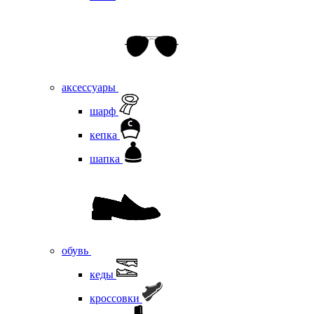
аксессуары
шарф
кепка
шапка
обувь
кеды
кроссовки