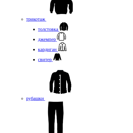
трикотаж
толстовка
джемпер
кардиган
свитер
рубашки