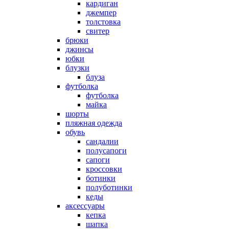
кардиган
джемпер
толстовка
свитер
брюки
джинсы
юбки
блузки
блуза
футболка
футболка
майка
шорты
пляжная одежда
oбувь
сандалии
полусапоги
сапоги
кроссовки
ботинки
полуботинки
кеды
аксессуары
кепка
шапка