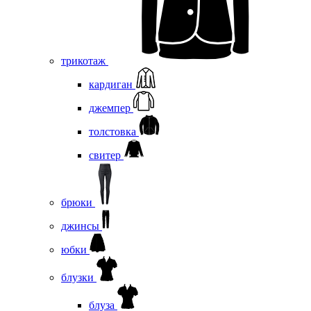
трикотаж
кардиган
джемпер
толстовка
свитер
брюки
джинсы
юбки
блузки
блуза