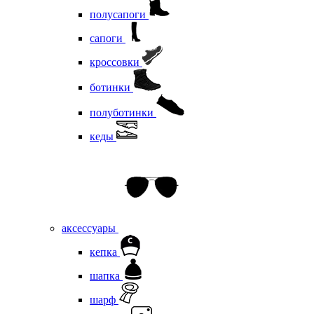
полусапоги
сапоги
кроссовки
ботинки
полуботинки
кеды
аксессуары
кепка
шапка
шарф