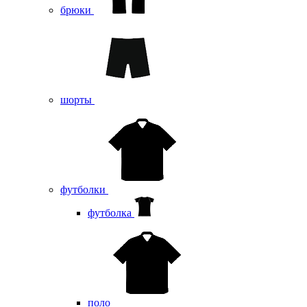
брюки
шорты
футболки
футболка
поло