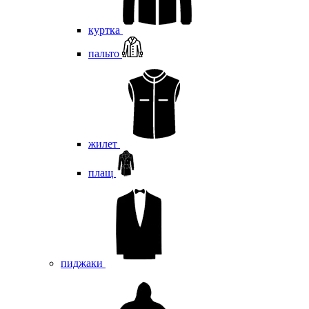
куртка
пальто
жилет
плащ
пиджаки