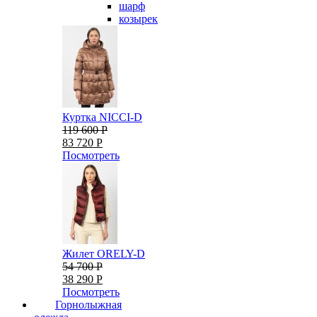
шарф
козырек
Куртка NICCI-D
119 600 Р
83 720 Р
Посмотреть
Жилет ORELY-D
54 700 Р
38 290 Р
Посмотреть
Горнолыжная