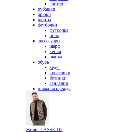
свитер
рубашки
брюки
шорты
футболки
футболка
поло
аксессуары
шарф
кепка
шапка
обувь
кеды
кроссовки
ботинки
сандалии
пляжная одежда
Жилет LASSE-D2