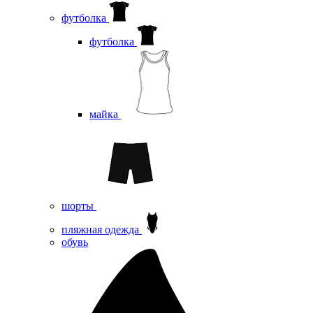
футболка
футболка
майка
шорты
пляжная одежда
oбувь