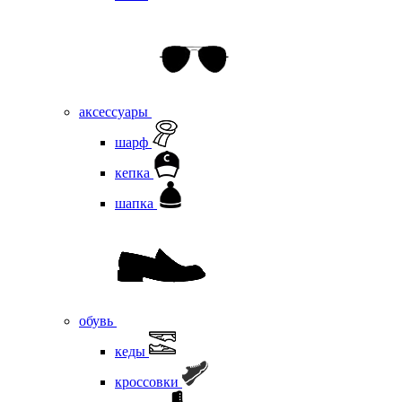
аксессуары
шарф
кепка
шапка
обувь
кеды
кроссовки