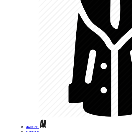
жакет
платья