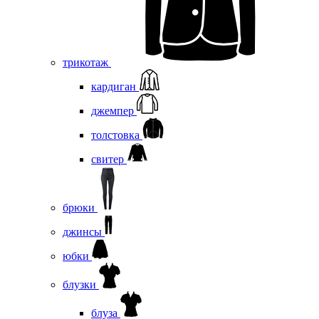
трикотаж
кардиган
джемпер
толстовка
свитер
брюки
джинсы
юбки
блузки
блуза