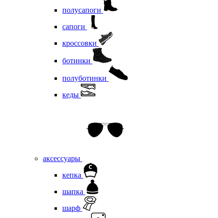
полусапоги
сапоги
кроссовки
ботинки
полуботинки
кеды
аксессуары
кепка
шапка
шарф