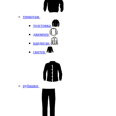
трикотаж
толстовка
джемпер
кардиган
свитер
рубашки