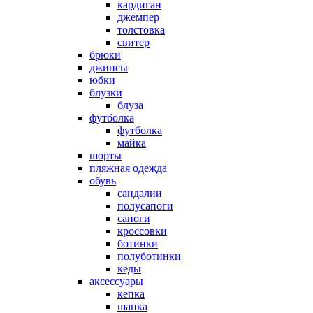
кардиган
джемпер
толстовка
свитер
брюки
джинсы
юбки
блузки
блуза
футболка
футболка
майка
шорты
пляжная одежда
oбувь
сандалии
полусапоги
сапоги
кроссовки
ботинки
полуботинки
кеды
аксессуары
кепка
шапка