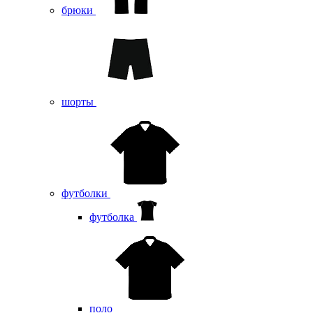
брюки
шорты
футболки
футболка
поло