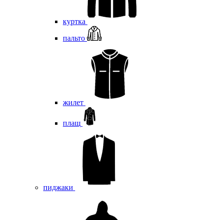
куртка
пальто
жилет
плащ
пиджаки