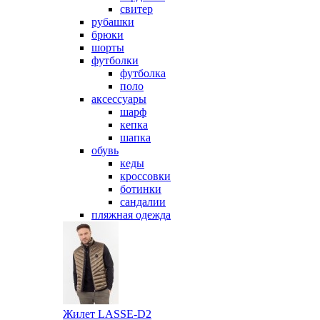
свитер
рубашки
брюки
шорты
футболки
футболка
поло
аксессуары
шарф
кепка
шапка
обувь
кеды
кроссовки
ботинки
сандалии
пляжная одежда
Жилет LASSE-D2