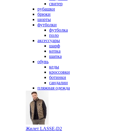
свитер
рубашки
брюки
шорты
футболки
футболка
поло
аксессуары
шарф
кепка
шапка
обувь
кеды
кроссовки
ботинки
сандалии
пляжная одежда
Жилет LASSE-D2