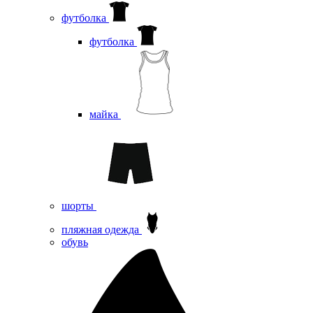
футболка
футболка
майка
шорты
пляжная одежда
oбувь