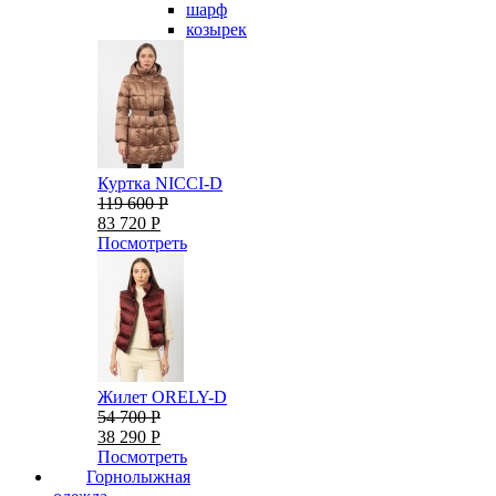
шарф
козырек
Куртка NICCI-D
119 600 Р
83 720 Р
Посмотреть
Жилет ORELY-D
54 700 Р
38 290 Р
Посмотреть
Горнолыжная