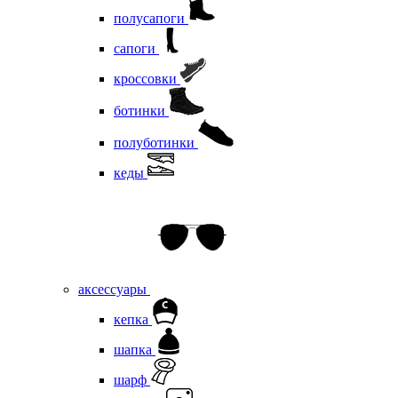
полусапоги
сапоги
кроссовки
ботинки
полуботинки
кеды
аксессуары
кепка
шапка
шарф