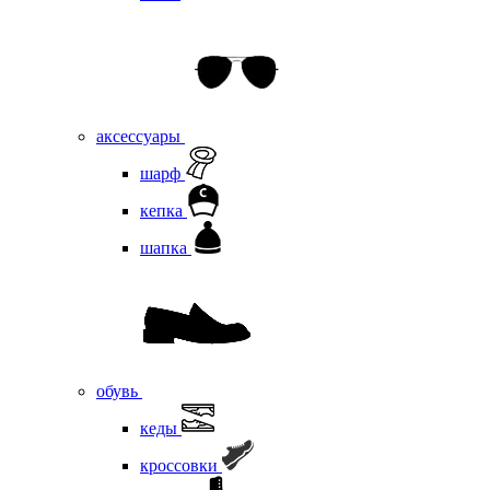
аксессуары
шарф
кепка
шапка
обувь
кеды
кроссовки