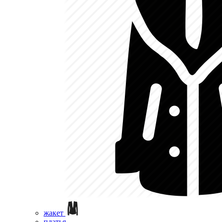
жакет
платья