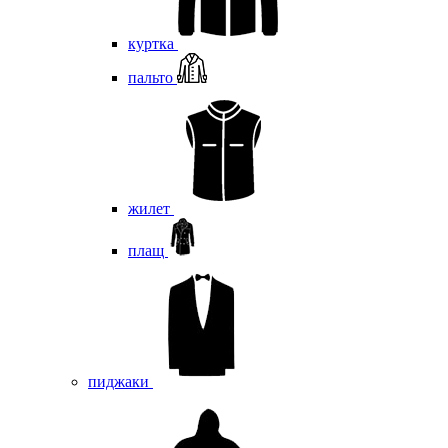
куртка
пальто
жилет
плащ
пиджаки