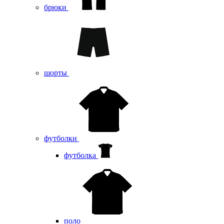
брюки
шорты
футболки
футболка
поло