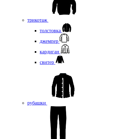
трикотаж
толстовка
джемпер
кардиган
свитер
рубашки