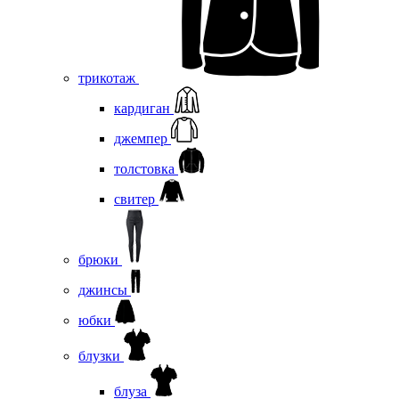
трикотаж
кардиган
джемпер
толстовка
свитер
брюки
джинсы
юбки
блузки
блуза