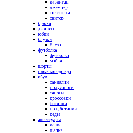
кардиган
джемпер
толстовка
свитер
брюки
джинсы
юбки
блузки
блуза
футболка
футболка
майка
шорты
пляжная одежда
oбувь
сандалии
полусапоги
сапоги
кроссовки
ботинки
полуботинки
кеды
аксессуары
кепка
шапка