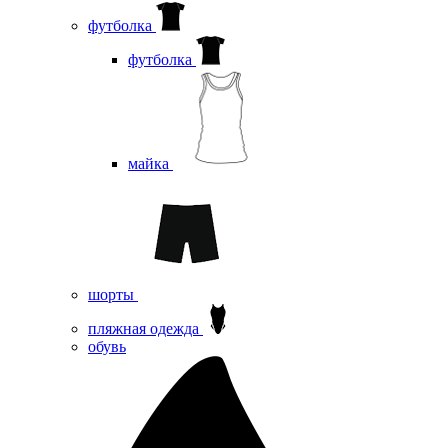
футболка
футболка
майка
шорты
пляжная одежда
oбувь