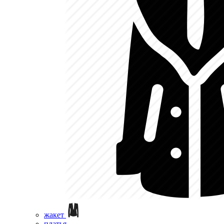
жакет
платья