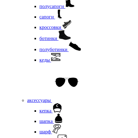
полусапоги
сапоги
кроссовки
ботинки
полуботинки
кеды
аксессуары
кепка
шапка
шарф