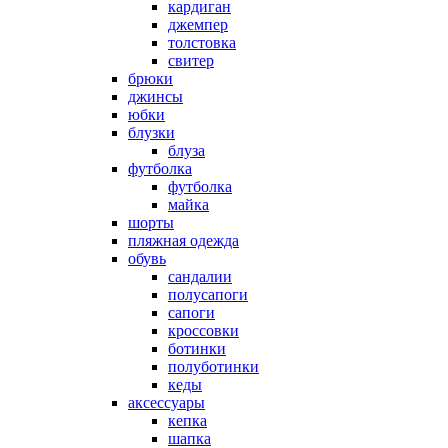
кардиган
джемпер
толстовка
свитер
брюки
джинсы
юбки
блузки
блуза
футболка
футболка
майка
шорты
пляжная одежда
oбувь
сандалии
полусапоги
сапоги
кроссовки
ботинки
полуботинки
кеды
аксессуары
кепка
шапка