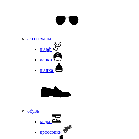
аксессуары
шарф
кепка
шапка
обувь
кеды
кроссовки