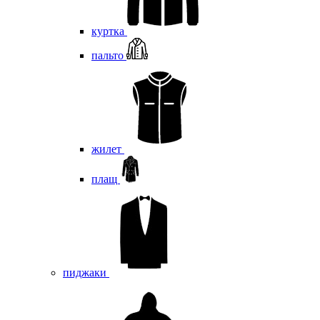
куртка
пальто
жилет
плащ
пиджаки