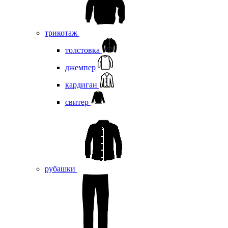
трикотаж
толстовка
джемпер
кардиган
свитер
рубашки