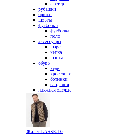
свитер
рубашки
брюки
шорты
футболки
футболка
поло
аксессуары
шарф
кепка
шапка
обувь
кеды
кроссовки
ботинки
сандалии
пляжная одежда
Жилет LASSE-D2