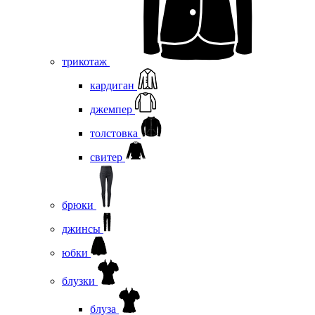
трикотаж
кардиган
джемпер
толстовка
свитер
брюки
джинсы
юбки
блузки
блуза