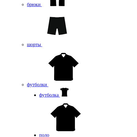
брюки
шорты
футболки
футболка
поло