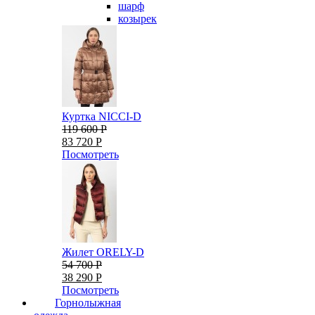
шарф
козырек
Куртка NICCI-D
119 600 Р
83 720 Р
Посмотреть
Жилет ORELY-D
54 700 Р
38 290 Р
Посмотреть
Горнолыжная