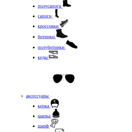
полусапоги
сапоги
кроссовки
ботинки
полуботинки
кеды
аксессуары
кепка
шапка
шарф