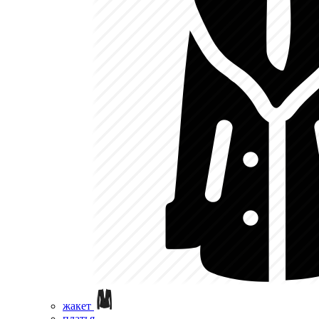
жакет
платья