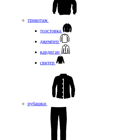
трикотаж
толстовка
джемпер
кардиган
свитер
рубашки