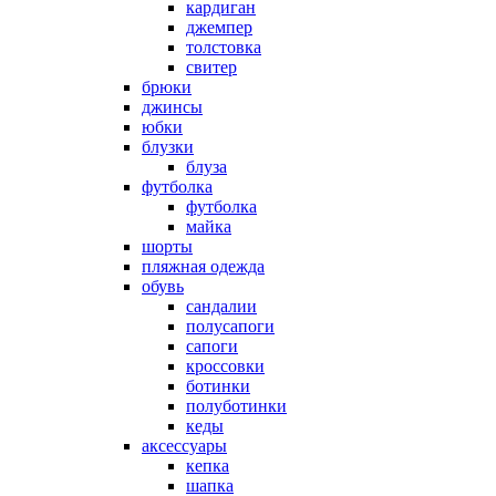
кардиган
джемпер
толстовка
свитер
брюки
джинсы
юбки
блузки
блуза
футболка
футболка
майка
шорты
пляжная одежда
oбувь
сандалии
полусапоги
сапоги
кроссовки
ботинки
полуботинки
кеды
аксессуары
кепка
шапка