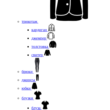
трикотаж
кардиган
джемпер
толстовка
свитер
брюки
джинсы
юбки
блузки
блуза