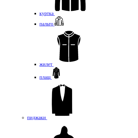
куртка
пальто
жилет
плащ
пиджаки