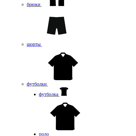
брюки
шорты
футболки
футболка
поло