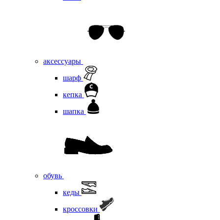
аксессуары
шарф
кепка
шапка
обувь
кеды
кроссовки