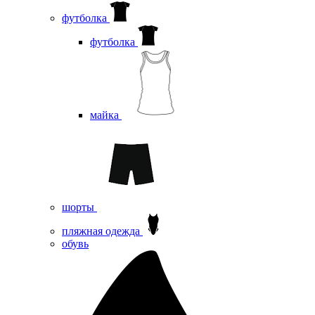
футболка
футболка
майка
шорты
пляжная одежда
oбувь