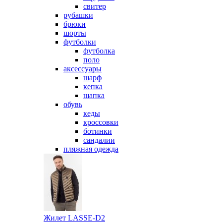
свитер
рубашки
брюки
шорты
футболки
футболка
поло
аксессуары
шарф
кепка
шапка
обувь
кеды
кроссовки
ботинки
сандалии
пляжная одежда
Жилет LASSE-D2