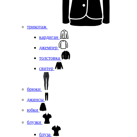
трикотаж
кардиган
джемпер
толстовка
свитер
брюки
джинсы
юбки
блузки
блуза