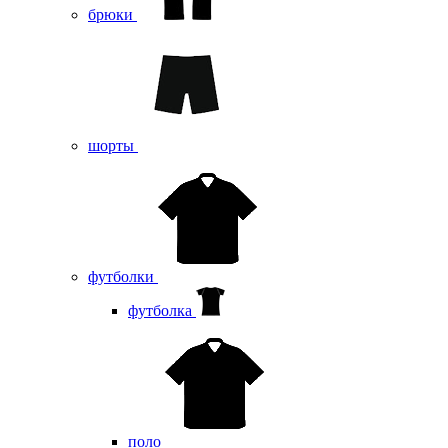
брюки
шорты
футболки
футболка
поло