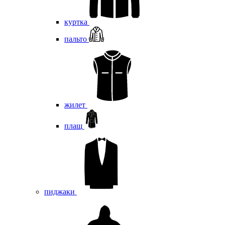
куртка
пальто
жилет
плащ
пиджаки