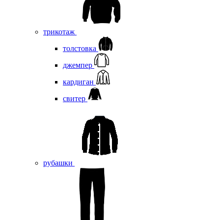
трикотаж
толстовка
джемпер
кардиган
свитер
рубашки