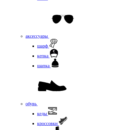
аксессуары
шарф
кепка
шапка
обувь
кеды
кроссовки