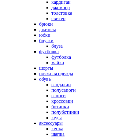
кардиган
джемпер
толстовка
свитер
брюки
джинсы
юбки
блузки
блуза
футболка
футболка
майка
шорты
пляжная одежда
oбувь
сандалии
полусапоги
сапоги
кроссовки
ботинки
полуботинки
кеды
аксессуары
кепка
шапка