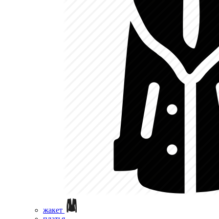
жакет
платья