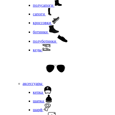
полусапоги
сапоги
кроссовки
ботинки
полуботинки
кеды
аксессуары
кепка
шапка
шарф