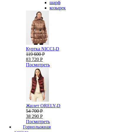
шарф
козырек
Куртка NICCI-D
119 600 Р
83 720 Р
Посмотреть
Жилет ORELY-D
54 700 Р
38 290 Р
Посмотреть
Горнолыжная