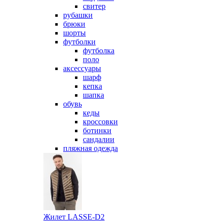
свитер
рубашки
брюки
шорты
футболки
футболка
поло
аксессуары
шарф
кепка
шапка
обувь
кеды
кроссовки
ботинки
сандалии
пляжная одежда
Жилет LASSE-D2