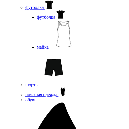
футболка
футболка
майка
шорты
пляжная одежда
oбувь