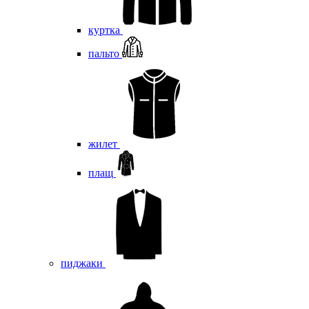
куртка
пальто
жилет
плащ
пиджаки