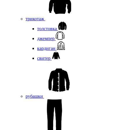
трикотаж
толстовка
джемпер
кардиган
свитер
рубашки