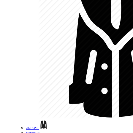
жакет
платья