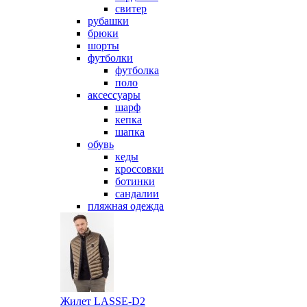
свитер
рубашки
брюки
шорты
футболки
футболка
поло
аксессуары
шарф
кепка
шапка
обувь
кеды
кроссовки
ботинки
сандалии
пляжная одежда
Жилет LASSE-D2