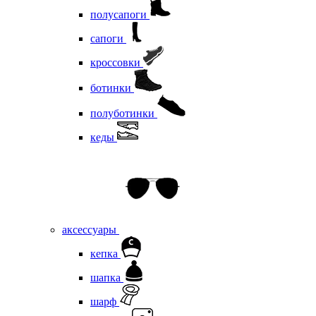
полусапоги
сапоги
кроссовки
ботинки
полуботинки
кеды
аксессуары
кепка
шапка
шарф