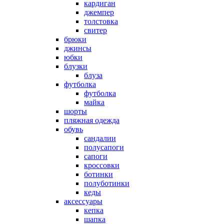
кардиган
джемпер
толстовка
свитер
брюки
джинсы
юбки
блузки
блуза
футболка
футболка
майка
шорты
пляжная одежда
oбувь
сандалии
полусапоги
сапоги
кроссовки
ботинки
полуботинки
кеды
аксессуары
кепка
шапка