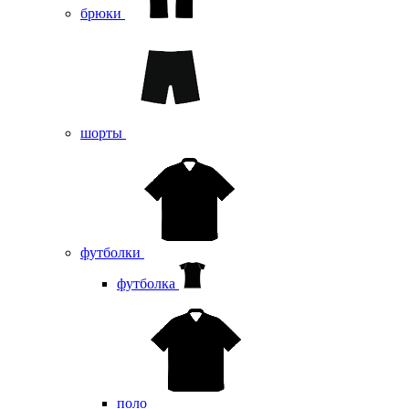
брюки
шорты
футболки
футболка
поло