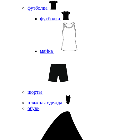
футболка
футболка
майка
шорты
пляжная одежда
oбувь