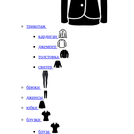
трикотаж
кардиган
джемпер
толстовка
свитер
брюки
джинсы
юбки
блузки
блуза