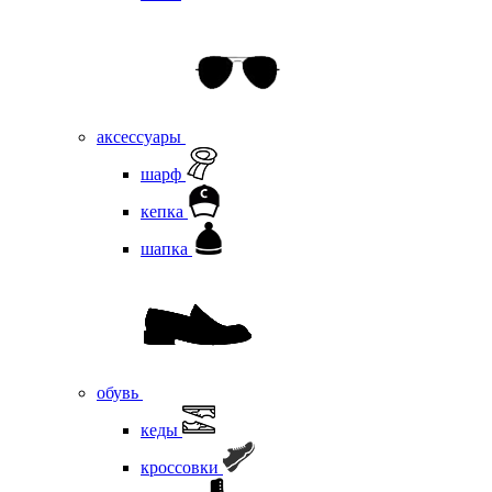
аксессуары
шарф
кепка
шапка
обувь
кеды
кроссовки