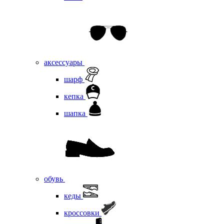
аксессуары
шарф
кепка
шапка
обувь
кеды
кроссовки