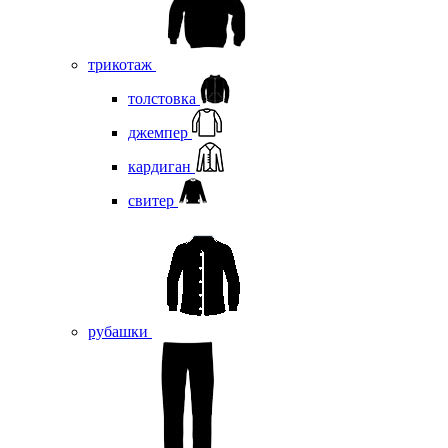
трикотаж
толстовка
джемпер
кардиган
свитер
рубашки