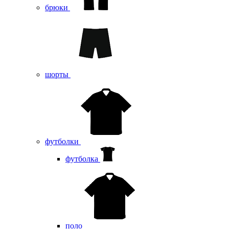
брюки
шорты
футболки
футболка
поло