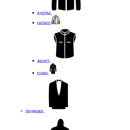
куртка
пальто
жилет
плащ
пиджаки