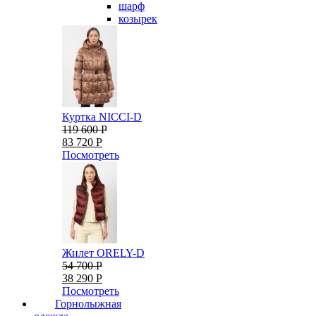
шарф
козырек
Куртка NICCI-D
119 600 Р
83 720 Р
Посмотреть
Жилет ORELY-D
54 700 Р
38 290 Р
Посмотреть
Горнолыжная