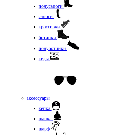
полусапоги
сапоги
кроссовки
ботинки
полуботинки
кеды
аксессуары
кепка
шапка
шарф