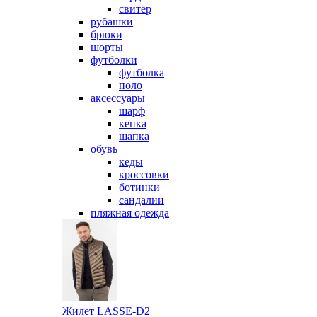
свитер
рубашки
брюки
шорты
футболки
футболка
поло
аксессуары
шарф
кепка
шапка
обувь
кеды
кроссовки
ботинки
сандалии
пляжная одежда
Жилет LASSE-D2