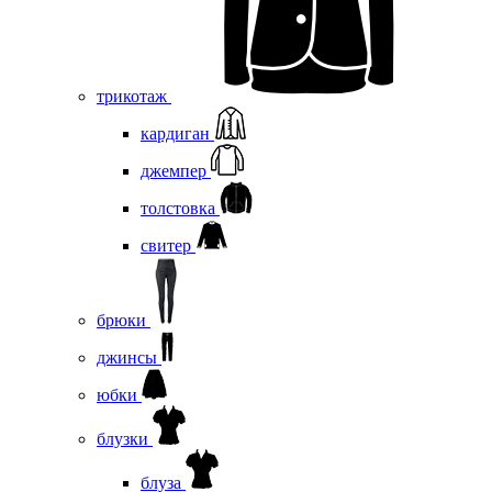
трикотаж
кардиган
джемпер
толстовка
свитер
брюки
джинсы
юбки
блузки
блуза