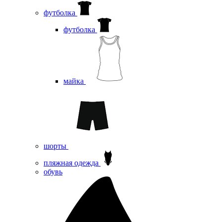
футболка
футболка
майка
шорты
пляжная одежда
oбувь