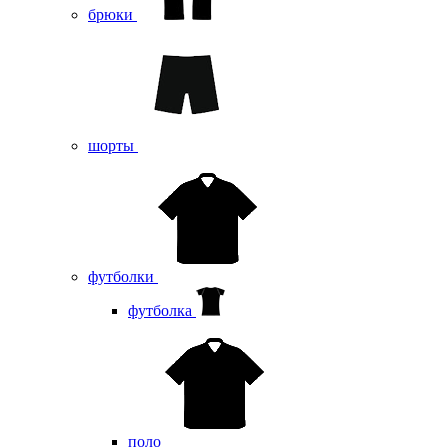
брюки
шорты
футболки
футболка
поло