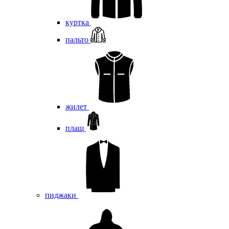
куртка
пальто
жилет
плащ
пиджаки