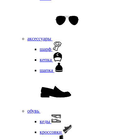
аксессуары
шарф
кепка
шапка
обувь
кеды
кроссовки