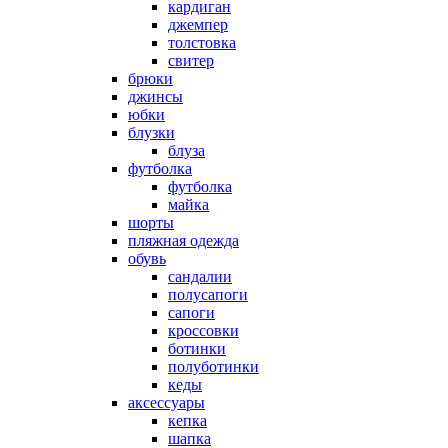
кардиган
джемпер
толстовка
свитер
брюки
джинсы
юбки
блузки
блуза
футболка
футболка
майка
шорты
пляжная одежда
oбувь
сандалии
полусапоги
сапоги
кроссовки
ботинки
полуботинки
кеды
аксессуары
кепка
шапка