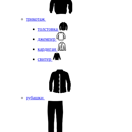
трикотаж
толстовка
джемпер
кардиган
свитер
рубашки