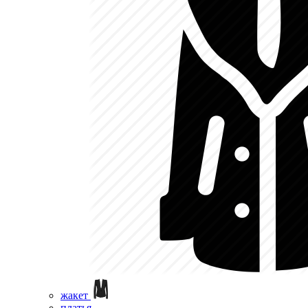
жакет
платья