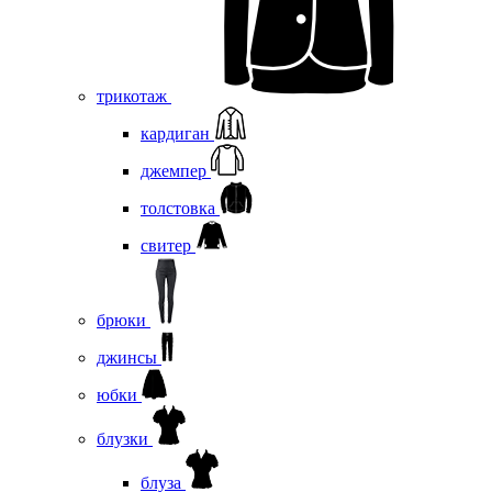
трикотаж
кардиган
джемпер
толстовка
свитер
брюки
джинсы
юбки
блузки
блуза