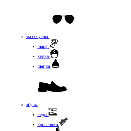
аксессуары
шарф
кепка
шапка
обувь
кеды
кроссовки