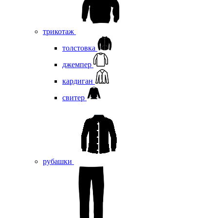
трикотаж
толстовка
джемпер
кардиган
свитер
рубашки