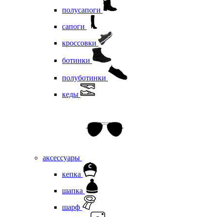
полусапоги
сапоги
кроссовки
ботинки
полуботинки
кеды
аксессуары
кепка
шапка
шарф