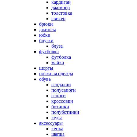
кардиган
джемпер
толстовка
свитер
брюки
джинсы
юбки
блузки
блуза
футболка
футболка
майка
шорты
пляжная одежда
oбувь
сандалии
полусапоги
сапоги
кроссовки
ботинки
полуботинки
кеды
аксессуары
кепка
шапка