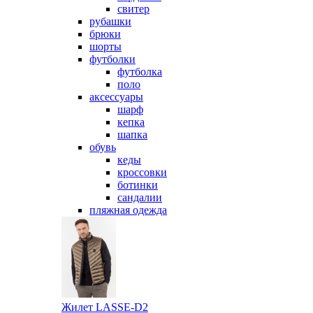
свитер
рубашки
брюки
шорты
футболки
футболка
поло
аксессуары
шарф
кепка
шапка
обувь
кеды
кроссовки
ботинки
сандалии
пляжная одежда
Жилет LASSE-D2