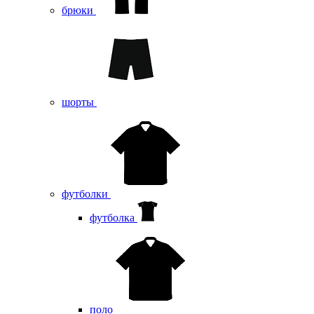
брюки
шорты
футболки
футболка
поло