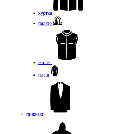
куртка
пальто
жилет
плащ
пиджаки