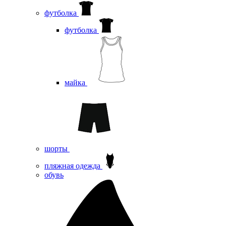
футболка
футболка
майка
шорты
пляжная одежда
oбувь