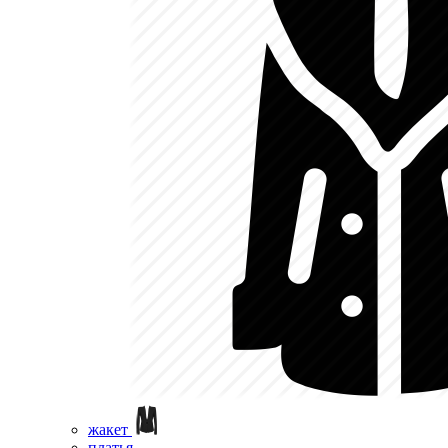
жакет
платья