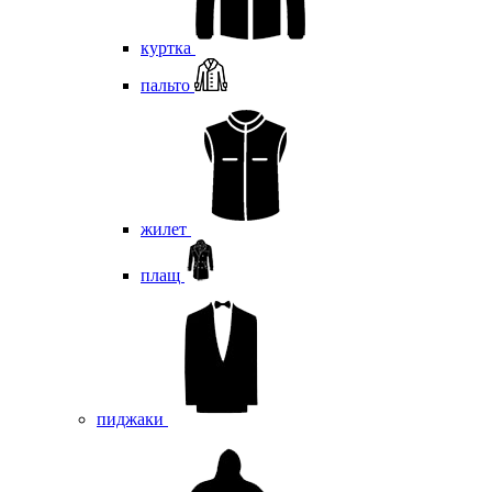
куртка
пальто
жилет
плащ
пиджаки