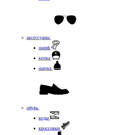
аксессуары
шарф
кепка
шапка
обувь
кеды
кроссовки