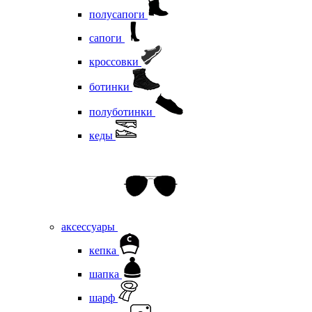
полусапоги
сапоги
кроссовки
ботинки
полуботинки
кеды
аксессуары
кепка
шапка
шарф