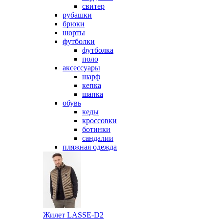
свитер
рубашки
брюки
шорты
футболки
футболка
поло
аксессуары
шарф
кепка
шапка
обувь
кеды
кроссовки
ботинки
сандалии
пляжная одежда
Жилет LASSE-D2