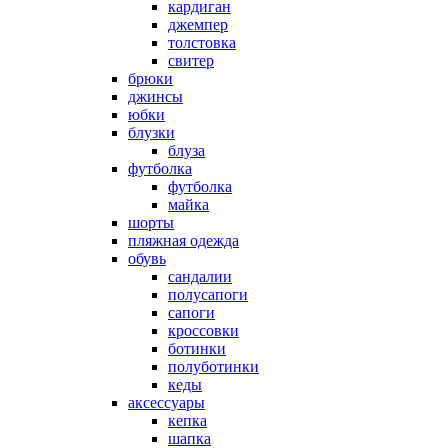
кардиган
джемпер
толстовка
свитер
брюки
джинсы
юбки
блузки
блуза
футболка
футболка
майка
шорты
пляжная одежда
oбувь
сандалии
полусапоги
сапоги
кроссовки
ботинки
полуботинки
кеды
аксессуары
кепка
шапка