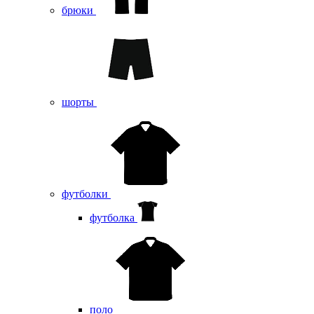
брюки
шорты
футболки
футболка
поло