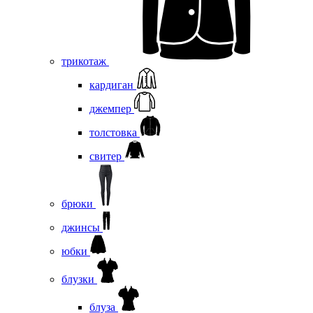
трикотаж
кардиган
джемпер
толстовка
свитер
брюки
джинсы
юбки
блузки
блуза