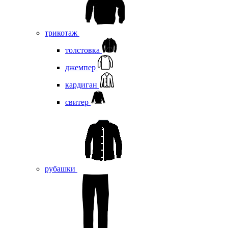
трикотаж
толстовка
джемпер
кардиган
свитер
рубашки