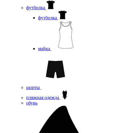
футболка
футболка
майка
шорты
пляжная одежда
oбувь