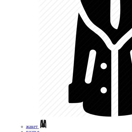
жакет
платья